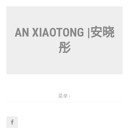
跳
转
到
AN XIAOTONG |安晓
内
容
彤
菜单
Facebook